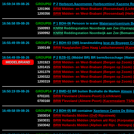
16:59:34 09-08-26
GROUP02
P 2
Herbezet./kazerneren (herbezetting) Kazerne 
1201966
BRW
Midden- en West-Brabant (Roosendaal) (Licht
1200356
BRW
Midden- en West-Brabant (Roosendaal) (Herb
16:56:58 09-08-26
GROUP05
P 1
BDH-06
Persoon te water
Watersportcentrum B
1500993
KNRM
Reddingstation Noordwijk aan Zee (Opstap
1500992
KNRM
Reddingstation Noordwijk aan Zee (Bemann
16:55:49 09-08-26
GROUP12
P 1
BDH-03
OMS
brandmelding
Ipse de Bruggen C
1500149
BRW
Haaglanden (Den Haag Leidschenveen) (
Kaze
16:54:49 09-08-26
GROUP08
P 2
BZB-01
(Middel BR) BR berm/bosschage (Wate
MIDDELBRAND
1201923
BRW
Midden- en West-Brabant (Bergen op Zoom) (
1201415
BRW
Midden- en West-Brabant (Bergen op Zoom) (
1201379
BRW
Midden- en West-Brabant (Bergen op Zoom) (
1200322
BRW
Midden- en West-Brabant (Bergen op Zoom) (
1200319
BRW
Midden- en West-Brabant (Bergen op Zoom) (
16:50:19 09-08-26
GROUP14
P 2
BMD-02
BR buiten Bushalte de Marken
Almere
0701101
BRW
Flevoland (Almere-Poort) (Lichtkrant)
0700160
BRW
Flevoland (Almere-Poort) (
Kazernealarm
TS
/
16:49:58 09-08-26
GROUP05
P 2
BDH-05
BR container
Xperience Centre De Bijle
1503014
BRW
Hollands Midden (
OvD
Rijnstreek)
1503031
BRW
Hollands Midden (Alphen a/d Rijn) (Korpsala
1503042
BRW
Hollands Midden (Alphen a/d Rijn - Beroeps) 