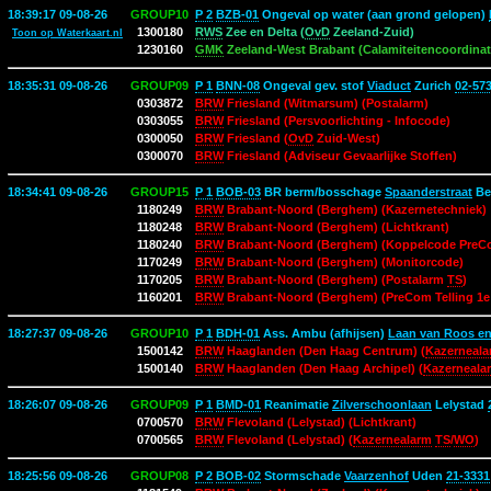
18:39:17 09-08-26
GROUP10
P 2
BZB-01
Ongeval op water (aan grond gelopen)
1300180
RWS
Zee en Delta (
OvD
Zeeland-Zuid)
Toon op Waterkaart.nl
1230160
GMK
Zeeland-West Brabant (Calamiteitencoordinat
18:35:31 09-08-26
GROUP09
P 1
BNN-08
Ongeval gev. stof
Viaduct
Zurich
02-57
0303872
BRW
Friesland (Witmarsum) (Postalarm)
0303055
BRW
Friesland (Persvoorlichting - Infocode)
0300050
BRW
Friesland (
OvD
Zuid-West)
0300070
BRW
Friesland (Adviseur Gevaarlijke Stoffen)
18:34:41 09-08-26
GROUP15
P 1
BOB-03
BR berm/bosschage
Spaanderstraat
Be
1180249
BRW
Brabant-Noord (Berghem) (Kazernetechniek)
1180248
BRW
Brabant-Noord (Berghem) (Lichtkrant)
1180240
BRW
Brabant-Noord (Berghem) (Koppelcode PreC
1170249
BRW
Brabant-Noord (Berghem) (Monitorcode)
1170205
BRW
Brabant-Noord (Berghem) (Postalarm
TS
)
1160201
BRW
Brabant-Noord (Berghem) (PreCom Telling 1
18:27:37 09-08-26
GROUP10
P 1
BDH-01
Ass. Ambu (afhijsen)
Laan van Roos e
1500142
BRW
Haaglanden (Den Haag Centrum) (
Kazerneala
1500140
BRW
Haaglanden (Den Haag Archipel) (
Kazerneala
18:26:07 09-08-26
GROUP09
P 1
BMD-01
Reanimatie
Zilverschoonlaan
Lelystad
0700570
BRW
Flevoland (Lelystad) (Lichtkrant)
0700565
BRW
Flevoland (Lelystad) (
Kazernealarm
TS
/
WO
)
18:25:56 09-08-26
GROUP08
P 2
BOB-02
Stormschade
Vaarzenhof
Uden
21-3331