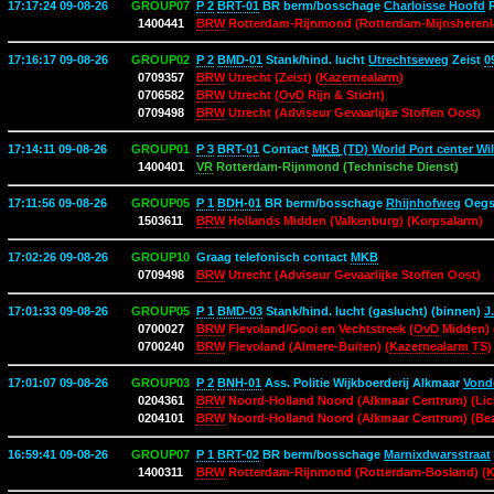
17:17:24 09-08-26
GROUP07
P 2
BRT-01
BR berm/bosschage
Charloisse Hoofd
R
1400441
BRW
Rotterdam-Rijnmond (Rotterdam-Mijnsherenla
17:16:17 09-08-26
GROUP02
P 2
BMD-01
Stank/hind. lucht
Utrechtseweg
Zeist
0
0709357
BRW
Utrecht (Zeist) (
Kazernealarm
)
0706582
BRW
Utrecht (
OvD
Rijn & Sticht)
0709498
BRW
Utrecht (Adviseur Gevaarlijke Stoffen Oost)
17:14:11 09-08-26
GROUP01
P 3
BRT-01
Contact
MKB
(TD) World Port center Wi
1400401
VR
Rotterdam-Rijnmond (Technische Dienst)
17:11:56 09-08-26
GROUP05
P 1
BDH-01
BR berm/bosschage
Rhijnhofweg
Oegs
1503611
BRW
Hollands Midden (Valkenburg) (Korpsalarm)
17:02:26 09-08-26
GROUP10
Graag telefonisch contact
MKB
0709498
BRW
Utrecht (Adviseur Gevaarlijke Stoffen Oost)
17:01:33 09-08-26
GROUP05
P 1
BMD-03
Stank/hind. lucht (gaslucht) (binnen)
J
0700027
BRW
Flevoland/Gooi en Vechtstreek (
OvD
Midden) 
0700240
BRW
Flevoland (Almere-Buiten) (
Kazernealarm
TS
)
17:01:07 09-08-26
GROUP03
P 2
BNH-01
Ass. Politie Wijkboerderij Alkmaar
Vonde
0204361
BRW
Noord-Holland Noord (Alkmaar Centrum) (Lic
0204101
BRW
Noord-Holland Noord (Alkmaar Centrum) (Be
16:59:41 09-08-26
GROUP07
P 1
BRT-02
BR berm/bosschage
Marnixdwarsstraat
1400311
BRW
Rotterdam-Rijnmond (Rotterdam-Bosland) (
K