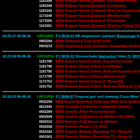
1181549
BRW
Brabant-Noord (Zeeland) (Kazernetechniek)
1181548
BRW
Brabant-Noord (Zeeland) (Lichtkrant)
1181540
BRW
Brabant-Noord (Zeeland) (PreCom Koppelco
1171549
BRW
Brabant-Noord (Zeeland) (Monitorcode)
1171505
BRW
Brabant-Noord (Zeeland) (Postalarm)
1161501
BRW
Brabant-Noord (Zeeland) (PreCom Telling
TS
)
18:25:37 09-08-26
GROUP02
P 2
BON-01
BR wegvervoer (camper)
Beemstraat
G
0903284
BRW
Gelderland-Zuid (
OvD
Zuid)
0903233
BRW
Gelderland-Zuid (Adviseur Gevaarlijke Stoffe
18:23:59 09-08-26
GROUP14
P 2
BOB-02
Stormschade
Vaarzenhof
Uden
21-3832
1181799
BRW
Brabant-Noord (Uden) (Kazernetechniek)
1181798
BRW
Brabant-Noord (Uden) (Lichtkrant)
1181790
BRW
Brabant-Noord (Uden) (PreCom Koppelcode
1171799
BRW
Brabant-Noord (Uden) (Monitorcode)
1171753
BRW
Brabant-Noord (Uden) (C-Ploeg
TS
)
1161752
BRW
Brabant-Noord (Uden) (PreCom Telling 2e
TS
)
18:20:52 09-08-26
GROUP05
P 2
BNN-07
Ongeval gev. stof (meting) Cosis Witte
0502250
MKB
Noord-Nederland (Infocode MKB Oost Nederl
0611940
BRW
IJsselland (Adviseur Gevaarlijke Stoffen)
0502284
BRW
Drenthe (Piket Persvoorlichter)
0502509
BRW
Drenthe (
OvD
Noord en Midden) (
DV
8293)
0500315
BRW
Drenthe (
OvD
Noord en Midden)
0502556
BRW
Drenthe (Beilen) (
TS
8331)
0501502
BRW
Drenthe (Beilen) (Bezetting
TS
- Ploeg B)
0501501
BRW
Drenthe (Beilen) (Bezetting
TS
- Ploeg A)