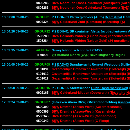
0805285
BRW
Noord- en Oost-Gelderland (Nunspeet) (Kaze
0805283
BRW
Noord- en Oost-Gelderland (Nunspeet) (
BvD
)
18:07:00 09-08-26
GROUP01
P 1
BON-01
BR wegvervoer (Auto)
Beemstraat
Gam
0904324
BRW
Gelderland-Zuid (Gameren) (Bezetting
TS
)
18:04:26 09-08-26
GROUP12
P 2
BDH-01
BR container
Aletta Jacobsplantsoen
V
1503289
BRW
Hollands Midden (Leiden Zuid) (
Kazernealar
1503284
BRW
Hollands Midden (Leiden Zuid) (24-uursdiens
18:02:35 09-08-26
-ALPHA-
Graag telefonisch contact
CACO
1170006
VR
Brabant-Noord (
OvD
-Bevolkingszorg Regio)
18:00:09 09-08-26
GROUP09
P 2
BAD-03
Brandgerucht
Renewi Westpoort Sicili
0101091
Gezamenlijke Brandweer Amsterdam (Sloterdijk) (
K
0101012
Gezamenlijke Brandweer Amsterdam (Sloterdijk) (
0101011
Gezamenlijke Brandweer Amsterdam (Sloterdijk) (
17:59:58 09-08-26
GROUP16
P 2
BON-05
Stormschade
Oude Oosterbeekseweg
D
0902165
BRW
Gelderland-Midden (Doorwerth) (
Bezetting H
17:59:24 09-08-26
GROUP07
(Intrekken Alarm
BRW
)
OMS
brandmelding
Asserwi
0500399
BRW
Drenthe (Assen-West) (Kazernetechniek)
0500395
BRW
Drenthe (Assen-West) (Kazernehek)
0500345
BRW
Drenthe (Assen-West) (Monitorcode)
0500342
BRW
Drenthe (Assen-West) (C-Ploeg)