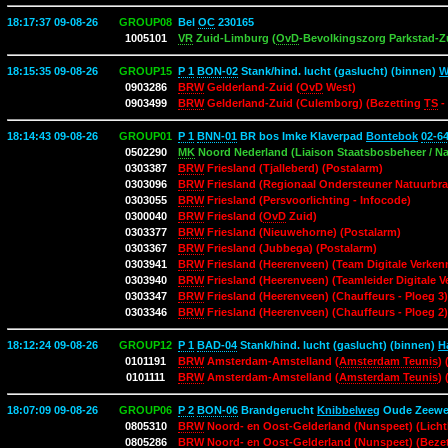
18:17:37 09-08-26
GROUP08
Bel
OC
230165
1005101
VR
Zuid-Limburg (
OvD
-Bevolkingszorg Parkstad-Z
18:15:35 09-08-26
GROUP15
P 1
BON-02
Stank/hind. lucht (gaslucht) (binnen)
W
0903286
BRW
Gelderland-Zuid (
OvD
West)
0903499
BRW
Gelderland-Zuid (Culemborg) (Bezetting
TS
-
18:14:43 09-08-26
GROUP01
P 1
BNN-01
BR bos Imke Klaverpad
Bontebok
02-6
0502290
MK
Noord Nederland (Liaison Staatsbosbeheer / 
0303387
BRW
Friesland (Tjalleberd) (Postalarm)
0303096
BRW
Friesland (Regionaal Ondersteuner Natuurbr
0303055
BRW
Friesland (Persvoorlichting - Infocode)
0300040
BRW
Friesland (
OvD
Zuid)
0303377
BRW
Friesland (Nieuwehorne) (Postalarm)
0303367
BRW
Friesland (Jubbega) (Postalarm)
0303941
BRW
Friesland (Heerenveen) (Team Digitale Verken
0303940
BRW
Friesland (Heerenveen) (Teamleider Digitale V
0303347
BRW
Friesland (Heerenveen) (Chauffeurs - Ploeg 3)
0303346
BRW
Friesland (Heerenveen) (Chauffeurs - Ploeg 2)
18:12:24 09-08-26
GROUP12
P 1
BAD-04
Stank/hind. lucht (gaslucht) (binnen)
H
0101191
BRW
Amsterdam-Amstelland (
Amsterdam Teunis
) 
0101111
BRW
Amsterdam-Amstelland (
Amsterdam Teunis
)
18:07:09 09-08-26
GROUP06
P 2
BON-06
Brandgerucht
Knibbelweg
Oude Zeewe
0805310
BRW
Noord- en Oost-Gelderland (Nunspeet) (Licht
0805286
BRW
Noord- en Oost-Gelderland (Nunspeet) (Beze