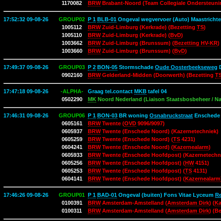
1170082
BRW
Brabant-Noord (Team Collegiale Ondersteuni
17:52:32 09-08-26
GROUP02
P 1
BLB-01
Ongeval wegvervoer (Auto) Maastricht
1005112
BRW
Zuid-Limburg (Kerkrade) (Bezetting
TS
)
1005110
BRW
Zuid-Limburg (Kerkrade) (
BvD
)
1003662
BRW
Zuid-Limburg (Brunssum) (
Bezetting HV-KR
)
1003660
BRW
Zuid-Limburg (Brunssum) (
BvD
)
17:49:37 09-08-26
GROUP03
P 2
BON-05
Stormschade
Oude Oosterbeekseweg
D
0902160
BRW
Gelderland-Midden (Doorwerth) (Bezetting
T
17:47:18 09-08-26
-ALPHA-
Graag tel.contact
MKB
tafel 04
0502290
MK
Noord Nederland (Liaison Staatsbosbeheer / 
17:46:31 09-08-26
GROUP06
P 1
BON-03
BR woning
Osnabruckstraat
Ensched
0605161
BRW
Twente (
OVD
9096/9097)
0605937
BRW
Twente (Enschede Noord) (Kazernetechniek)
0605259
BRW
Twente (Enschede Noord) (
TS
4231)
0604241
BRW
Twente (Enschede Noord) (
Kazernealarm
)
0605933
BRW
Twente (Enschede Hoofdpost) (Kazernetechn
0605256
BRW
Twente (Enschede Hoofdpost) (
HW
4151)
0605253
BRW
Twente (Enschede Hoofdpost) (
TS
4131)
0604141
BRW
Twente (Enschede Hoofdpost) (
Kazernealarm
17:46:26 09-08-26
GROUP01
P 1
BAD-01
Ongeval (buiten) Fons Vitae Lyceum
Re
0100391
BRW
Amsterdam-Amstelland (
Amsterdam Dirk
) (
Ka
0100311
BRW
Amsterdam-Amstelland (
Amsterdam Dirk
) (B