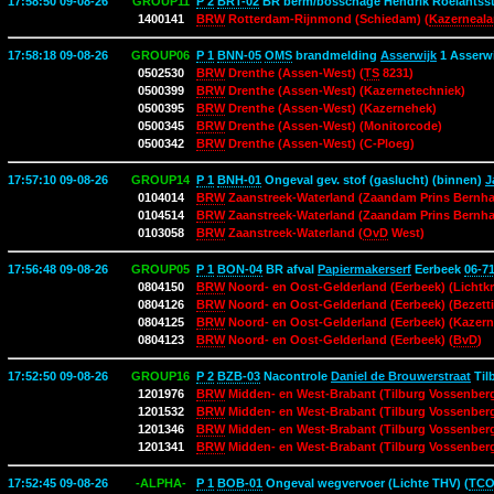
17:58:50 09-08-26
GROUP11
P 2
BRT-02
BR berm/bosschage Hendrik Roelantss
1400141
BRW
Rotterdam-Rijnmond (Schiedam) (
Kazerneal
17:58:18 09-08-26
GROUP06
P 1
BNN-05
OMS
brandmelding
Asserwijk
1 Asserw
0502530
BRW
Drenthe (Assen-West) (
TS
8231)
0500399
BRW
Drenthe (Assen-West) (Kazernetechniek)
0500395
BRW
Drenthe (Assen-West) (Kazernehek)
0500345
BRW
Drenthe (Assen-West) (Monitorcode)
0500342
BRW
Drenthe (Assen-West) (C-Ploeg)
17:57:10 09-08-26
GROUP14
P 1
BNH-01
Ongeval gev. stof (gaslucht) (binnen)
J
0104014
BRW
Zaanstreek-Waterland (Zaandam Prins Bernhar
0104514
BRW
Zaanstreek-Waterland (Zaandam Prins Bernhar
0103058
BRW
Zaanstreek-Waterland (
OvD
West)
17:56:48 09-08-26
GROUP05
P 1
BON-04
BR afval
Papiermakerserf
Eerbeek
06-7
0804150
BRW
Noord- en Oost-Gelderland (Eerbeek) (Lichtkr
0804126
BRW
Noord- en Oost-Gelderland (Eerbeek) (Bezett
0804125
BRW
Noord- en Oost-Gelderland (Eerbeek) (Kazern
0804123
BRW
Noord- en Oost-Gelderland (Eerbeek) (
BvD
)
17:52:50 09-08-26
GROUP16
P 2
BZB-03
Nacontrole
Daniel de Brouwerstraat
Til
1201976
BRW
Midden- en West-Brabant (Tilburg Vossenberg)
1201532
BRW
Midden- en West-Brabant (Tilburg Vossenberg
1201346
BRW
Midden- en West-Brabant (Tilburg Vossenberg
1201341
BRW
Midden- en West-Brabant (Tilburg Vossenber
17:52:45 09-08-26
-ALPHA-
P 1
BOB-01
Ongeval wegvervoer (Lichte THV) (
TCO