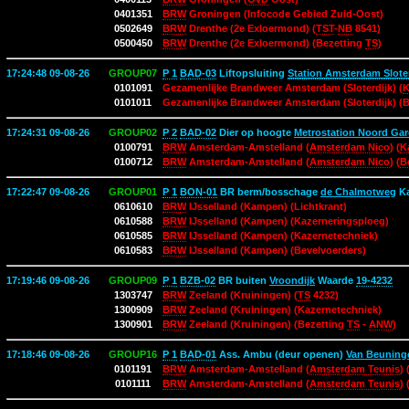
0401351
BRW
Groningen (Infocode Gebied Zuid-Oost)
0502649
BRW
Drenthe (2e Exloermond) (
TST
-
NB
8541)
0500450
BRW
Drenthe (2e Exloermond) (Bezetting
TS
)
17:24:48 09-08-26
GROUP07
P 1
BAD-03
Liftopsluiting
Station Amsterdam Sloter
0101091
Gezamenlijke Brandweer Amsterdam (Sloterdijk) (
K
0101011
Gezamenlijke Brandweer Amsterdam (Sloterdijk) (
17:24:31 09-08-26
GROUP02
P 2
BAD-02
Dier op hoogte
Metrostation Noord Gar
0100791
BRW
Amsterdam-Amstelland (
Amsterdam Nico
) (
K
0100712
BRW
Amsterdam-Amstelland (
Amsterdam Nico
) (
B
17:22:47 09-08-26
GROUP01
P 1
BON-01
BR berm/bosschage
de Chalmotweg
K
0610610
BRW
IJsselland (Kampen) (Lichtkrant)
0610588
BRW
IJsselland (Kampen) (Kazerneringsploeg)
0610585
BRW
IJsselland (Kampen) (Kazernetechniek)
0610583
BRW
IJsselland (Kampen) (Bevelvoerders)
17:19:46 09-08-26
GROUP09
P 1
BZB-02
BR buiten
Vroondijk
Waarde
19-4232
1303747
BRW
Zeeland (Kruiningen) (
TS
4232)
1300909
BRW
Zeeland (Kruiningen) (Kazernetechniek)
1300901
BRW
Zeeland (Kruiningen) (Bezetting
TS
-
ANW
)
17:18:46 09-08-26
GROUP16
P 1
BAD-01
Ass. Ambu (deur openen)
Van Beuning
0101191
BRW
Amsterdam-Amstelland (
Amsterdam Teunis
) 
0101111
BRW
Amsterdam-Amstelland (
Amsterdam Teunis
)