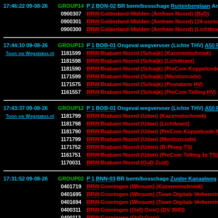
17:46:22 09-08-26
GROUP14
P 2
BON-02
BR berm/bosschage
Ruitenberglaan
Ar
0900307
BRW
Gelderland-Midden (Arnhem Noord) (
BvD
)
0900301
BRW
Gelderland-Midden (Arnhem Noord) (24-uursd
0900300
BRW
Gelderland-Midden (Arnhem Noord) (Lichtkra
17:44:10 09-08-26
GROUP13
P 1
BOB-01
Ongeval wegvervoer (Lichte THV)
A50 
1181599
BRW
Brabant-Noord (Schaijk) (Kazernetechniek)
Toon op Wegstatus.nl
1181598
BRW
Brabant-Noord (Schaijk) (Lichtkrant)
1181590
BRW
Brabant-Noord (Schaijk) (PreCom Koppelco
1171599
BRW
Brabant-Noord (Schaijk) (Monitorcode)
1171575
BRW
Brabant-Noord (Schaijk) (Postalarm
HV
)
1161557
BRW
Brabant-Noord (Schaijk) (PreCom Telling
HV
)
17:43:37 09-08-26
GROUP12
P 1
BOB-01
Ongeval wegvervoer (Lichte THV)
A50 
1181799
BRW
Brabant-Noord (Uden) (Kazernetechniek)
Toon op Wegstatus.nl
1181798
BRW
Brabant-Noord (Uden) (Lichtkrant)
1181790
BRW
Brabant-Noord (Uden) (PreCom Koppelcode
1171799
BRW
Brabant-Noord (Uden) (Monitorcode)
1171752
BRW
Brabant-Noord (Uden) (B-Ploeg
TS
)
1161751
BRW
Brabant-Noord (Uden) (PreCom Telling 1e
TS
)
1170031
BRW
Brabant-Noord (
OvD
Zuid)
17:31:52 09-08-26
GROUP02
P 1
BNN-03
BR berm/bosschage
Zuider Kanaalweg
0401719
BRW
Groningen (Winsum) (Kazernetechniek)
0401695
BRW
Groningen (Winsum) (Team Digitale Verkenni
0401694
BRW
Groningen (Winsum) (Team Digitale Verkennin
0400311
BRW
Groningen (
OvD
Oost) (
DV
3693)
0400113
BRW
Groningen (
OvD
Oost)