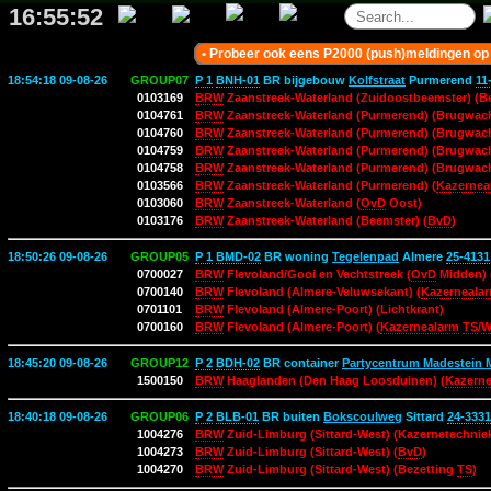
16:55:53
• Probeer ook eens P2000 (push)meldingen op b
18:54:18 09-08-26
GROUP07
P 1
BNH-01
BR bijgebouw
Kolfstraat
Purmerend
11
0103169
BRW
Zaanstreek-Waterland (Zuidoostbeemster) (B
0104761
BRW
Zaanstreek-Waterland (Purmerend) (Brugwa
0104760
BRW
Zaanstreek-Waterland (Purmerend) (Brugwac
0104759
BRW
Zaanstreek-Waterland (Purmerend) (Brugwach
0104758
BRW
Zaanstreek-Waterland (Purmerend) (Brugwach
0103566
BRW
Zaanstreek-Waterland (Purmerend) (
Kazernea
0103060
BRW
Zaanstreek-Waterland (
OvD
Oost)
0103176
BRW
Zaanstreek-Waterland (Beemster) (
BvD
)
18:50:26 09-08-26
GROUP05
P 1
BMD-02
BR woning
Tegelenpad
Almere
25-4131
0700027
BRW
Flevoland/Gooi en Vechtstreek (
OvD
Midden) 
0700140
BRW
Flevoland (Almere-Veluwsekant) (
Kazerneala
0701101
BRW
Flevoland (Almere-Poort) (Lichtkrant)
0700160
BRW
Flevoland (Almere-Poort) (
Kazernealarm
TS
/
18:45:20 09-08-26
GROUP12
P 2
BDH-02
BR container
Partycentrum Madestein
1500150
BRW
Haaglanden (Den Haag Loosduinen) (
Kazerne
18:40:18 09-08-26
GROUP06
P 2
BLB-01
BR buiten
Bokscoulweg
Sittard
24-3331
1004276
BRW
Zuid-Limburg (Sittard-West) (Kazernetechnie
1004273
BRW
Zuid-Limburg (Sittard-West) (
BvD
)
1004270
BRW
Zuid-Limburg (Sittard-West) (Bezetting
TS
)