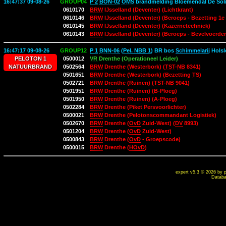
16:47:37 09-08-26
GROUP04
P 2
BON-02
OMS
brandmelding Bloemendal De Sol
0610170
BRW
IJsselland (Deventer) (Lichtkrant)
0610146
BRW
IJsselland (Deventer) (Beroeps - Bezetting 1e
0610145
BRW
IJsselland (Deventer) (Kazernetechniek)
0610143
BRW
IJsselland (Deventer) (Beroeps - Bevelvoerder
16:47:17 09-08-26
GROUP12
P 1
BNN-06
(
Pel. NBB 1
) BR bos
Schimmelarij
Holsl
PELOTON 1
0500012
VR
Drenthe (Operationeel Leider)
NATUURBRAND
0502564
BRW
Drenthe (Westerbork) (
TST
-
NB
8341)
0501651
BRW
Drenthe (Westerbork) (Bezetting
TS
)
0502721
BRW
Drenthe (Ruinen) (
TST
-
NB
9041)
0501951
BRW
Drenthe (Ruinen) (B-Ploeg)
0501950
BRW
Drenthe (Ruinen) (A-Ploeg)
0502284
BRW
Drenthe (Piket Persvoorlichter)
0500021
BRW
Drenthe (Pelotonscommandant Logistiek)
0502670
BRW
Drenthe (
OvD
Zuid-West) (
DV
8993)
0501204
BRW
Drenthe (
OvD
Zuid-West)
0500843
BRW
Drenthe (
OvD
- Groepscode)
0500015
BRW
Drenthe (
HOvD
)
expert v5.3 ©
2026 by p
Databa